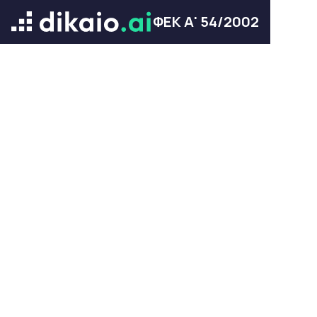
ΦΕΚ Α' 54/2002