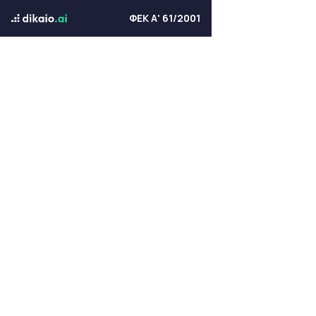
ΦΕΚ Α' 61/2001