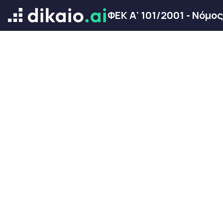
ΦΕΚ Α' 101/2001 - Νόμο