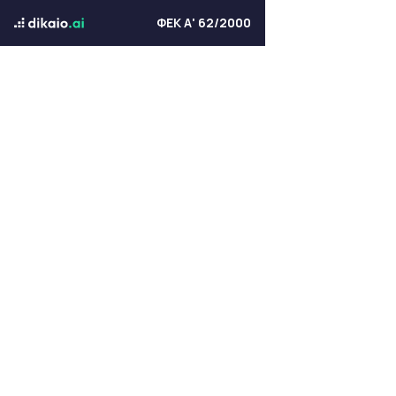
ΦΕΚ Α' 62/2000