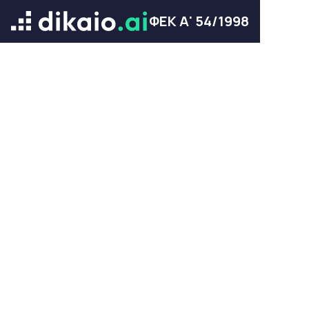
ΦΕΚ Α' 54/1998