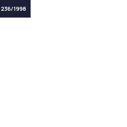
ς 236/1998