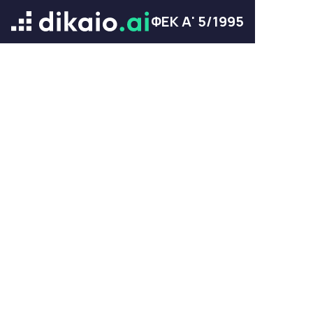
ΦΕΚ Α' 5/1995