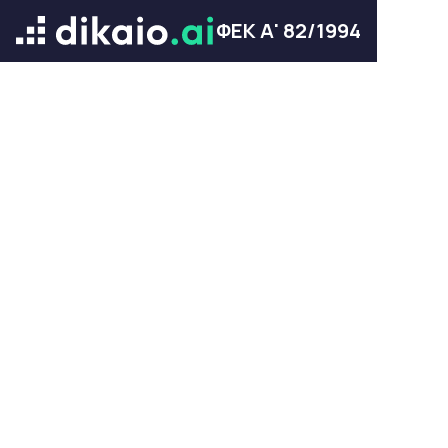
ΦΕΚ Α' 82/1994