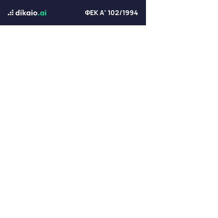
ΦΕΚ Α' 102/1994