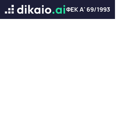
ΦΕΚ Α' 69/1993