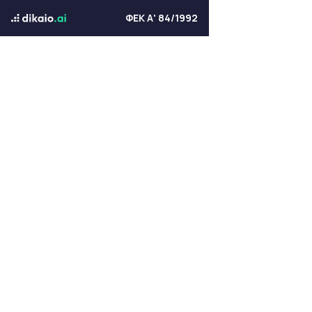
ΦΕΚ Α' 84/1992