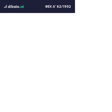
ΦΕΚ Α' 62/1992