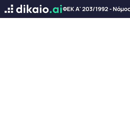
ΦΕΚ Α' 203/1992 - Νόμο