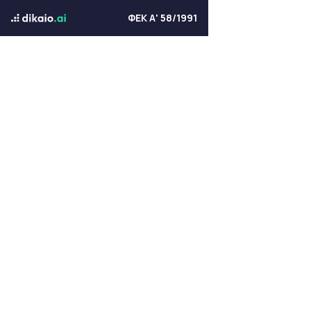
ΦΕΚ Α' 58/1991