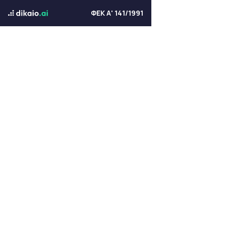
ΦΕΚ Α' 141/1991