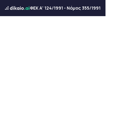
ΦΕΚ Α' 124/1991 - Νόμος 355/1991