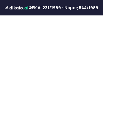
ΦΕΚ Α' 231/1989 - Νόμος 544/1989