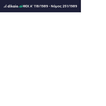
ΦΕΚ Α' 118/1989 - Νόμος 251/1989