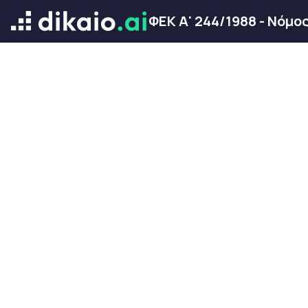
ΦΕΚ Α' 244/1988 - Νόμο