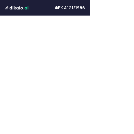
ΦΕΚ Α' 21/1986