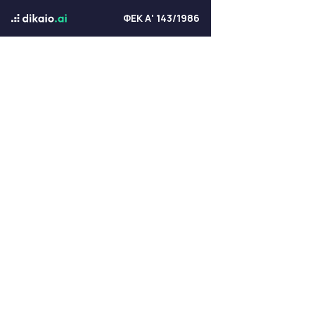
ΦΕΚ Α' 143/1986