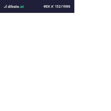
ΦΕΚ Α' 132/1986