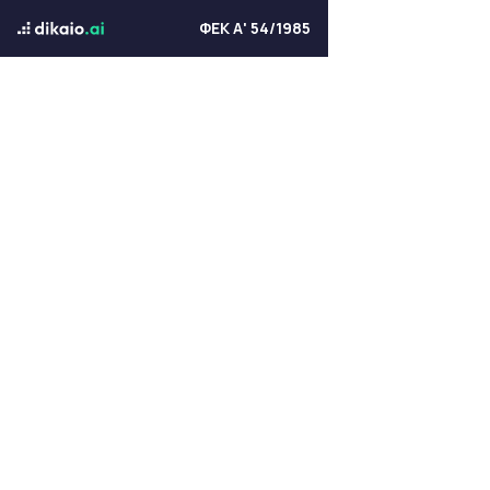
ΦΕΚ Α' 54/1985