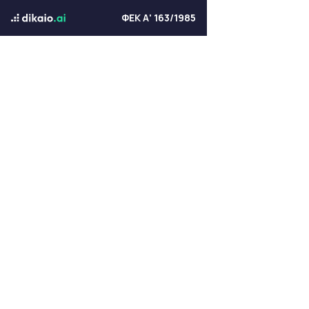
ΦΕΚ Α' 163/1985