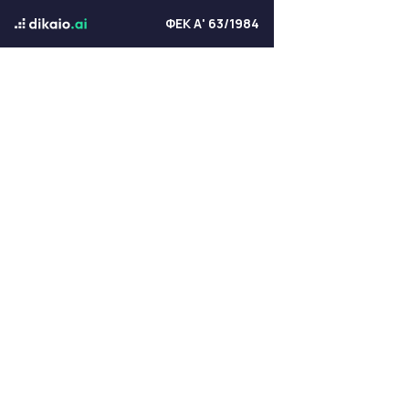
ΦΕΚ Α' 63/1984