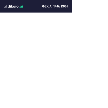
ΦΕΚ Α' 146/1984