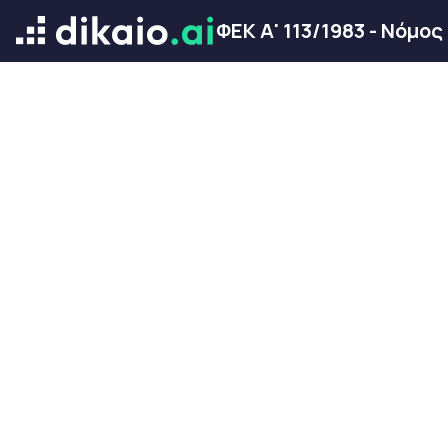
ΦΕΚ Α' 113/1983 - Νόμος