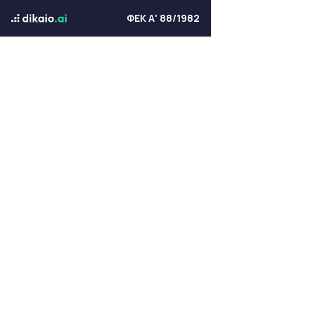
ΦΕΚ Α' 88/1982