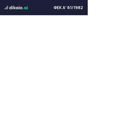
ΦΕΚ Α' 61/1982