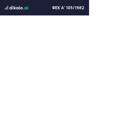
ΦΕΚ Α' 105/1982