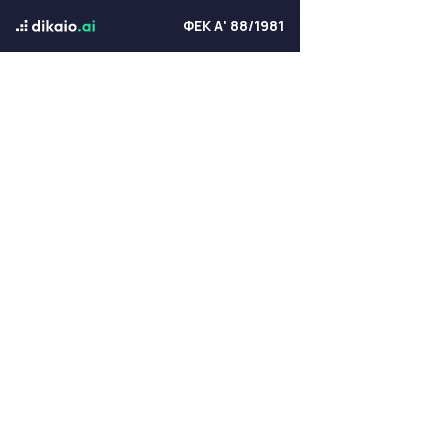
ΦΕΚ Α' 88/1981