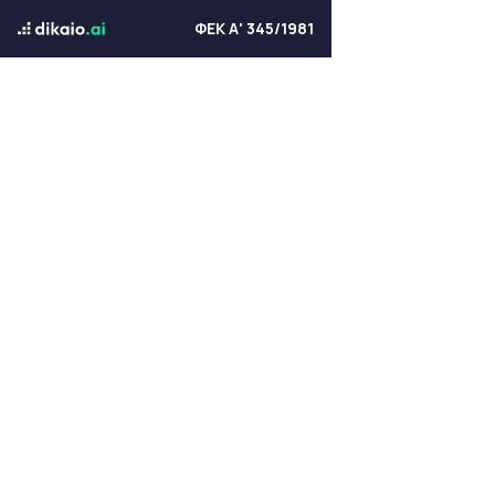
ΦΕΚ Α' 345/1981