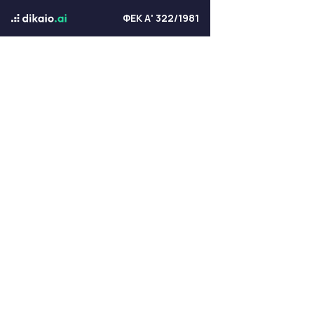
ΦΕΚ Α' 322/1981