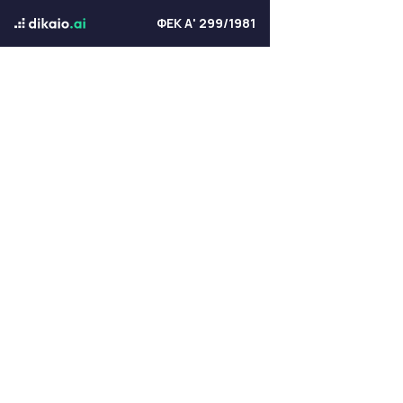
ΦΕΚ Α' 299/1981