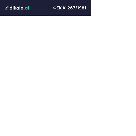
ΦΕΚ Α' 267/1981