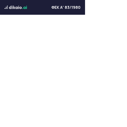
ΦΕΚ Α' 83/1980