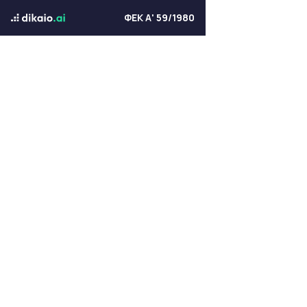
ΦΕΚ Α' 59/1980