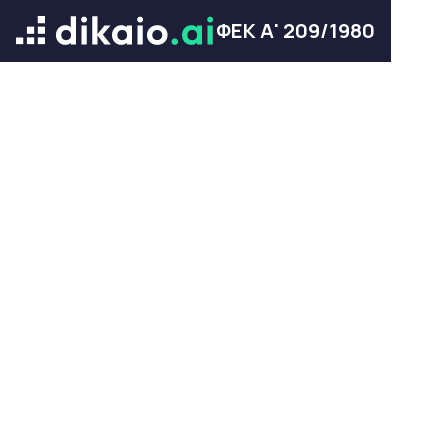
ΦΕΚ Α' 209/1980