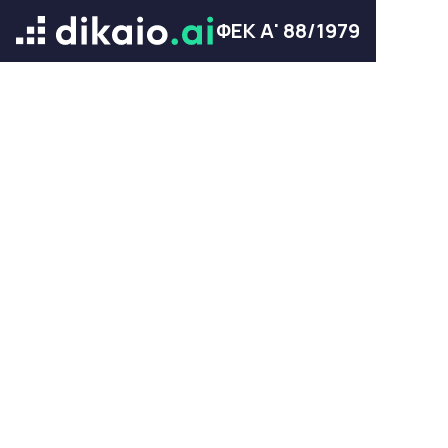
ΦΕΚ Α' 88/1979