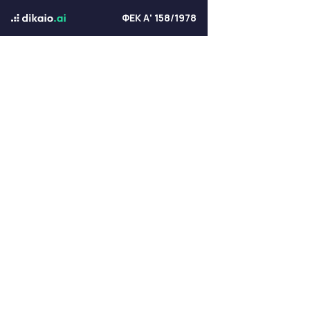
ΦΕΚ Α' 158/1978