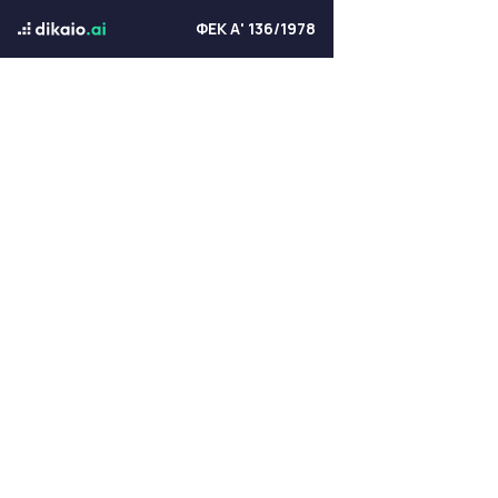
ΦΕΚ Α' 136/1978