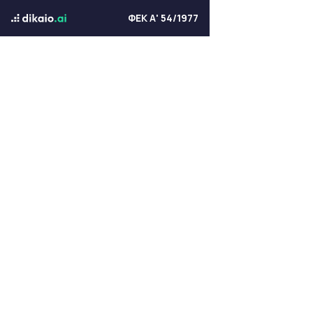
ΦΕΚ Α' 54/1977