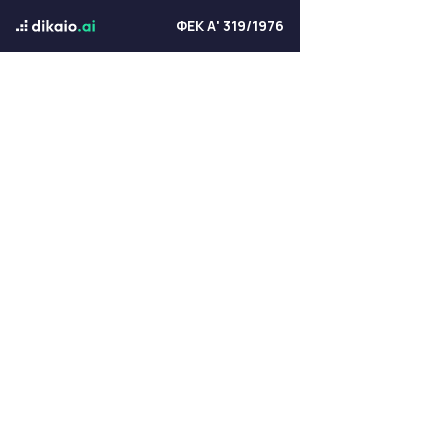
ΦΕΚ Α' 319/1976