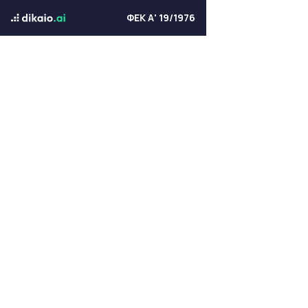
ΦΕΚ Α' 19/1976