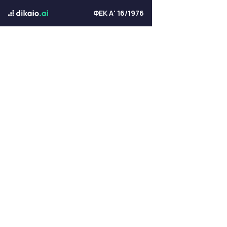
ΦΕΚ Α' 16/1976