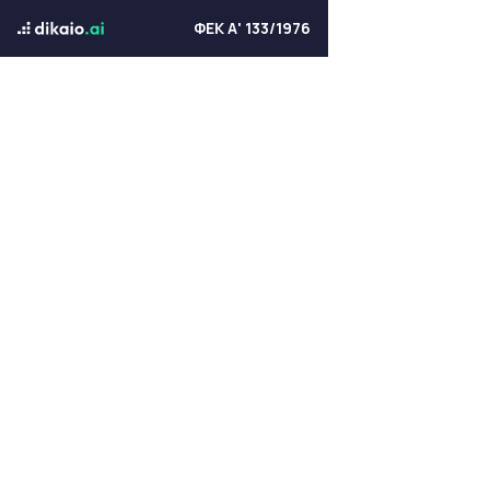
ΦΕΚ Α' 133/1976