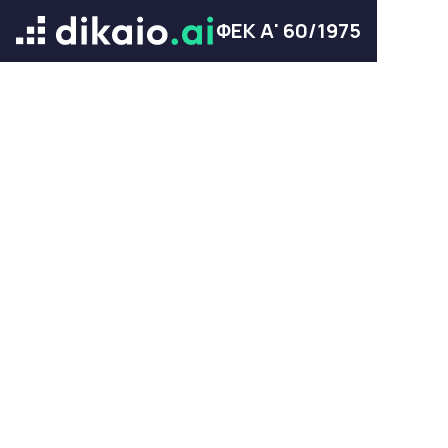
ΦΕΚ Α' 60/1975