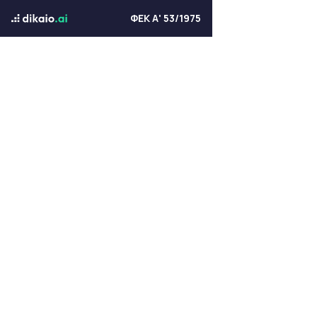
ΦΕΚ Α' 53/1975