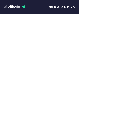
ΦΕΚ Α' 51/1975