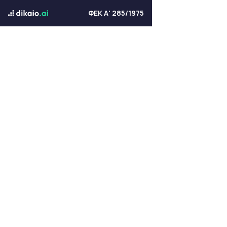
ΦΕΚ Α' 285/1975